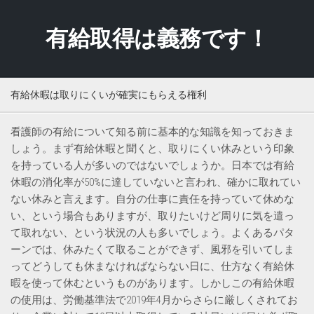
Skip
to
有給取得は義務です！
content
有給休暇は取りにくいが確実にもらえる権利
看護師の有給について知る前に基本的な知識を知っておきま
しょう。まず有給休暇と聞くと、取りにくい休みという印象
を持っている人が多いのではないでしょうか。日本では有給
休暇の消化率が50%に達していないと言われ、確かに取れてい
ない休みと言えます。自分の仕事に責任を持っていて休めな
い、という場合もありますが、取りたいけど周りに気を遣っ
て取れない、という状況の人も多いでしょう。よくあるパタ
ーンでは、休みたくて取ることができず、風邪を引いてしま
ってどうしても休まなければならない日に、仕方なく有給休
暇を使って休むというものがあります。しかしこの有給休暇
の使用は、労働基準法で2019年4月からさらに厳しくされてお